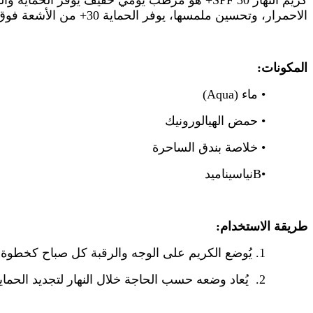
كريم النهار
SPF 30
+ هو مرطب يومي خفيف يوفر الحماية والتر
الاحمرار، وتحسين ملمسها، يوفر الحماية 30+ من الأشعة فوق البنفسجية الضارة، مما يجعله مثاليًا للاستخدام اليومي.
المكونات:
•
ماء (
Aqua
)
•
حمض الهيالورونيك
•
خلاصة بندق الساحرة
•B
نياسيناميد
طريقة الاستخدام:
1.
يُوضع الكريم على الوجه والرقبة كل صباح كخطوة أخ
2.
يُعاد وضعه حسب الحاجة خلال النهار لتجديد الحم